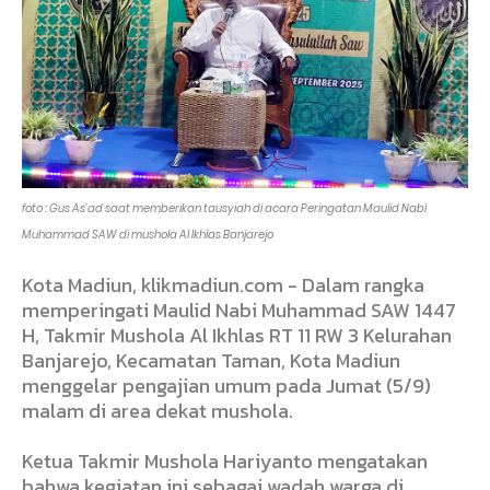
foto : Gus As'ad saat memberikan tausyiah di acara Peringatan Maulid Nabi
Muhammad SAW di mushola Al Ikhlas Banjarejo
Kota Madiun, klikmadiun.com - Dalam rangka
memperingati Maulid Nabi Muhammad SAW 1447
H, Takmir Mushola Al Ikhlas RT 11 RW 3 Kelurahan
Banjarejo, Kecamatan Taman, Kota Madiun
menggelar pengajian umum pada Jumat (5/9)
malam di area dekat mushola.
Ketua Takmir Mushola Hariyanto mengatakan
bahwa kegiatan ini sebagai wadah warga di