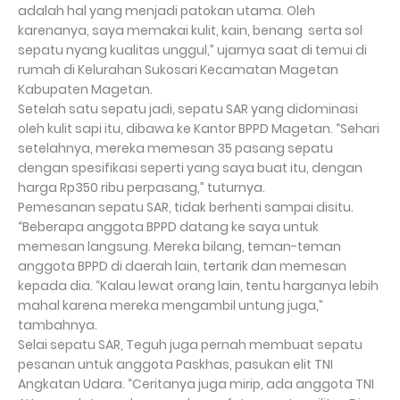
adalah hal yang menjadi patokan utama. Oleh
karenanya, saya memakai kulit, kain, benang serta sol
sepatu nyang kualitas unggul,” ujarnya saat di temui di
rumah di Kelurahan Sukosari Kecamatan Magetan
Kabupaten Magetan.
Setelah satu sepatu jadi, sepatu SAR yang didominasi
oleh kulit sapi itu, dibawa ke Kantor BPPD Magetan. “Sehari
setelahnya, mereka memesan 35 pasang sepatu
dengan spesifikasi seperti yang saya buat itu, dengan
harga Rp350 ribu perpasang,” tuturnya.
Pemesanan sepatu SAR, tidak berhenti sampai disitu.
“Beberapa anggota BPPD datang ke saya untuk
memesan langsung. Mereka bilang, teman-teman
anggota BPPD di daerah lain, tertarik dan memesan
kepada dia. “Kalau lewat orang lain, tentu harganya lebih
mahal karena mereka mengambil untung juga,”
tambahnya.
Selai sepatu SAR, Teguh juga pernah membuat sepatu
pesanan untuk anggota Paskhas, pasukan elit TNI
Angkatan Udara. “Ceritanya juga mirip, ada anggota TNI