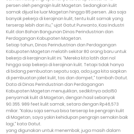
persen oleh pengrajin kulit Magetan. Sedangkan kulit
samak dijual ke luar Magetan hingga 85 persen. Jika saja
banyak pekerja di kerajinan kulit, tentu kulit samak yang
terserap lebih dari itu,” ujat Gatut Purwanto, Kasi Industri
Kulit dan Bahan Bangunan Dinas Perindustrian dan
Perdagangan Kabupaten Magetan.
Setiap tahun, Dinas Perindustrian dan Perdagangan
Kabupaten Magetan melatih sekitar 80 orang baru untuk
bekerja di kerajinan kulit ini. “Mereka kita latih dari nol
hingga siap bekerja di kerajinan kulit. Tetapi tidak hanya
di bidang pembuatan sepatu saja, ada juga kita siapkan
di pembuatan jalet kulit, tas dan dompet,” tambah Gatut.
Data di Dinas Perindustrian dan Perdagangan
Kabupaten Magetan menujukkan, sedikitnya ada150
penyamak kulit di Magetan, dengan hasil sebanyak
90.355. 989 feet kulit samak, setara dengan Rp46,573
miliar. “Kalau saja semua bisa terserap ke pengrajin kulit
di Magetan, saya yakin kehidupan pengrajin semakin baik
lagi,” kata Gatut.
yang digunakan untuk menembak, juga masih dalam