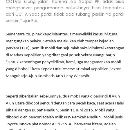
CCTVdi ujung jalan. Karena jika Satpol PP tidak bisa
meng-cover pengamanan seluruhnya, bisa terpantau
dari CCTV. Saat parkir tidak ada tukang parkir. Ya parkir
sendiri,” ujar Edi.
Sementara itu, pihak kepolisiannterus menyelidiki kasus ini guna
mengungkap pelaku. Setelah melakukan olah tempat kejadian
perkara (TKP), pemilik mobil dan sejumlah saksi dimintai keterangan
di Markas Kepolisian yang ditangani polsek Sektor Manguharjo.
"Untuk kepentingan penyelidikan, kami juga mengamankan mobil
yang dibobol," kata Kepala Unit Reserse Kriminal Kepolisian Sektor
Manguharjo Ajun Komisaris Anis Heny Winarsih.
Seperti diberitakan sebelumnya, dua mobil yang diparkir di Jl Alun
Alun Utara dibobol pencuri dengan cara pecah kaca, saat acara Halal
Bihalal dengan Bupati Madiun, Senin 11 Juni 2016. Mobil yang
dibobol oleh pencuri adalah milik PNS Pemkab Madiun. Mobil jenis
Toyota Innova plat nomor AE-1919-AF berwarna hitam, adalah