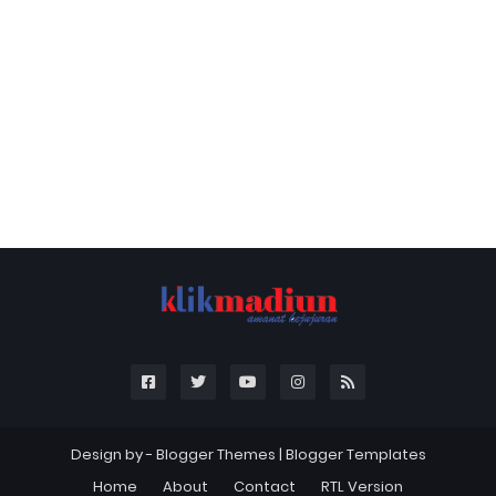
Design by -
Blogger Themes
|
Blogger Templates
Home
About
Contact
RTL Version