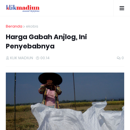
Beranda
ekobis
Harga Gabah Anjlog, Ini
Penyebabnya
KLIK MADIUN
00.14
0