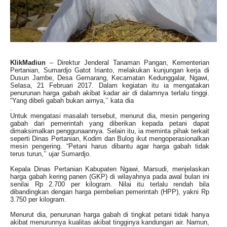
KlikMadiun
– Direktur Jenderal Tanaman Pangan, Kementerian
Pertanian, Sumardjo Gatot Irianto, melakukan kunjungan kerja di
Dusun Jambe, Desa Gemarang, Kecamatan Kedunggalar, Ngawi,
Selasa, 21 Februari 2017. Dalam kegiatan itu ia mengatakan
penurunan harga gabah akibat kadar air di dalamnya terlalu tinggi.
“Yang dibeli gabah bukan airnya,’’ kata dia
.
Untuk mengatasi masalah tersebut, menurut dia, mesin pengering
gabah dari pemerintah yang diberikan kepada petani dapat
dimaksimalkan penggunaannya. Selain itu, ia meminta pihak terkait
seperti Dinas Pertanian, Kodim dan Bulog ikut mengoperasionalkan
mesin pengering. “Petani harus dibantu agar harga gabah tidak
terus turun,’’ ujar Sumardjo.
Kepala Dinas Pertanian Kabupaten Ngawi, Marsudi, menjelaskan
harga gabah kering panen (GKP) di wilayahnya pada awal bulan ini
senilai Rp 2.700 per kilogram. Nilai itu terlalu rendah bila
dibandingkan dengan harga pembelian pemerintah (HPP), yakni Rp
3.750 per kilogram.
Menurut dia, penurunan harga gabah di tingkat petani tidak hanya
akibat menurunnya kualitas akibat tingginya kandungan air. Namun,