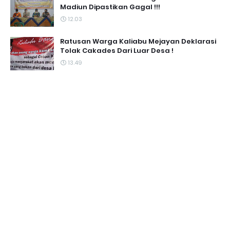
Madiun Dipastikan Gagal !!!
12.03
Ratusan Warga Kaliabu Mejayan Deklarasi
Tolak Cakades Dari Luar Desa !
13.49