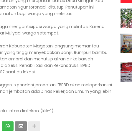
 jembatan yang merupakan batas Desa Kiringan Kec
atan Nguntoronadi, ditutup. Penutupan ini
lamatan bagi warga yang melintas.
jaga mengantisipasi warga yang melintas. Karena
ujar Mulyadi warga setempat.
erah Kabupaten Magetan langsung memantau
jan yang tinggi menyebabkan banjir. Rumpun bambu
tan ambrol dan menutup aliran air ke bawah
la Seksi Rehabilitasi dan Rekonstruksi BPBD
7 saat du lokasi.
menggerus pondasi jembatan. "BPBD akan melaporkan ini
nan jembatan ada Dinas Pekerjaan Umum yang lebih
u lintas dialihkan. (klik-1)