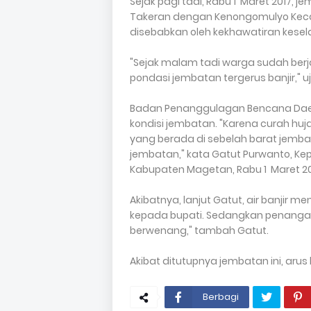
Sejak pagi tadi, Rabu 1 Maret 2017,
Takeran dengan Kenongomulyo Kecam
disebabkan oleh kekhawatiran kese
"Sejak malam tadi warga sudah ber
pondasi jembatan tergerus banjir," 
Badan Penanggulagan Bencana Da
kondisi jembatan. "Karena curah hu
yang berada di sebelah barat jemba
jembatan," kata Gatut Purwanto, Kepa
Kabupaten Magetan, Rabu 1 Maret 201
Akibatnya, lanjut Gatut, air banjir 
kepada bupati. Sedangkan penanga
berwenang," tambah Gatut.
Akibat ditutupnya jembatan ini, arus lal
Berbagi