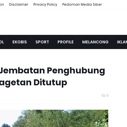
ion
Disclaimer
Privacy Policy
Pedoman Media Siber
OL
EKOBIS
SPORT
PROFILE
MELANCONG
IKLA
r, Jembatan Penghubung
agetan Ditutup
0