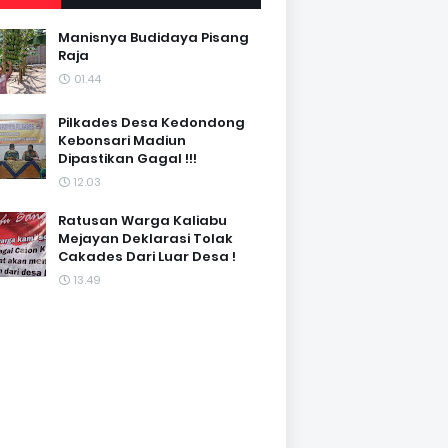
Manisnya Budidaya Pisang
Raja
01.44
Pilkades Desa Kedondong
Kebonsari Madiun
Dipastikan Gagal !!!
12.03
Ratusan Warga Kaliabu
Mejayan Deklarasi Tolak
Cakades Dari Luar Desa !
13.49