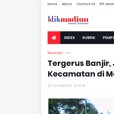
Home
About
Contact Us
RTL Vers
INDEX
RUBRIK
PEMP
Beranda
hits
Tergerus Banji
Kecamatan di M
KLIK MADIUN
13.18