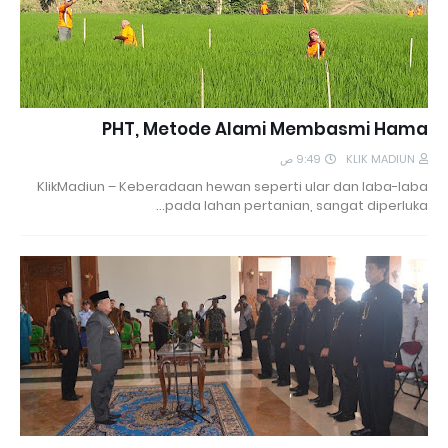
PHT, Metode Alami Membasmi Hama
9:49 ص
KLIK MADIUN
KlikMadiun – Keberadaan hewan seperti ular dan laba-laba
pada lahan pertanian, sangat diperluka…