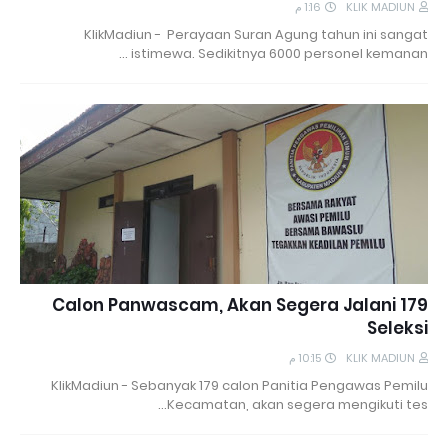
1:16 م
KLIK MADIUN
KlikMadiun - Perayaan Suran Agung tahun ini sangat
istimewa. Sedikitnya 6000 personel kemanan …
179 Calon Panwascam, Akan Segera Jalani
Seleksi
10:15 م
KLIK MADIUN
KlikMadiun - Sebanyak 179 calon Panitia Pengawas Pemilu
Kecamatan, akan segera mengikuti tes…