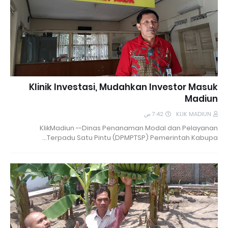
Klinik Investasi, Mudahkan Investor Masuk
Madiun
7:42 ص
KLIK MADIUN
KlikMadiun --Dinas Penanaman Modal dan Pelayanan
Terpadu Satu Pintu (DPMPTSP) Pemerintah Kabupa…