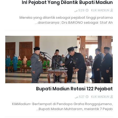
InI Pejabat Yang Dilantik Bupati Madiun
5:29 ص
KLIK MADIUN
Mereka yang dilantik sebagai pejabat tinggi pratama
diantaranya ; Drs BARONO sebagai Staf Ah…
Bupati Madiun Rotasi 122 Pejabat
5:27 ص
KLIK MADIUN
KlikMadiun- Bertempat di Pendopo Graha Ronggojumeno,
Bupati Madiun Muhtarom, melantik 7 Pejab…