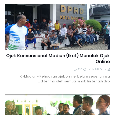
Ojek Konvensional Madiun (Ikut) Menolak Ojek
Online
1:10 ص
KLIK MADIUN
KikMadiun - Kehadiran ojek online, belum sepenuhnya
diterima oleh semua pihak. Ini terjadi di b…