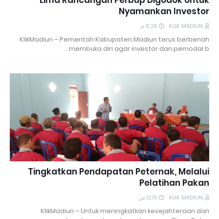
Lima Rancangan Perbup Digodok Untuk
Nyamankan Investor
6:25 م
KLIK MADIUN
KlikMadiun – Pemeritah Kabupaten Madiun terus berbenah
membuka diri agar investor dan pemodal b…
Tingkatkan Pendapatan Peternak, Melalui
Pelatihan Pakan
12:15 ص
KLIK MADIUN
KlikMadiun – Untuk meningkatkan kesejahteraan dan