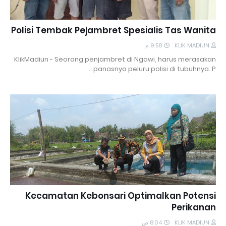
Polisi Tembak Pejambret Spesialis Tas Wanita
9:58 م
KLIK MADIUN
KlikMadiun - Seorang penjambret di Ngawi, harus merasakan
panasnya peluru polisi di tubuhnya. P…
Kecamatan Kebonsari Optimalkan Potensi
Perikanan
8:04 ص
KLIK MADIUN