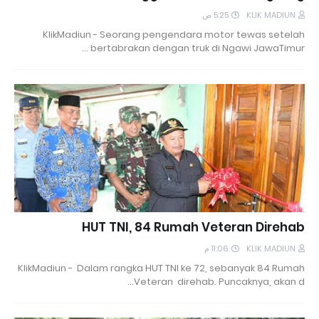
5:25 ص
KLIK MADIUN
KlikMadiun - Seorang pengendara motor tewas setelah
bertabrakan dengan truk di Ngawi JawaTimur …
HUT TNI, 84 Rumah Veteran Direhab
11:06 م
KLIK MADIUN
KlikMadiun - Dalam rangka HUT TNI ke 72, sebanyak 84 Rumah
Veteran direhab. Puncaknya, akan d…