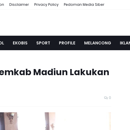
ion
Disclaimer
Privacy Policy
Pedoman Media Siber
OL
EKOBIS
SPORT
PROFILE
MELANCONG
IKLA
 Pemkab Madiun Lakukan
0