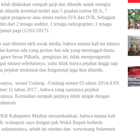
elah dilakukan sumpah janji dan dilantik untuk mengisi
 dilantik tersebud terdiri atas 5 pejabat eselon III A, 7
 tingkat pengawas atau setara eselon IVA dan IVB. Sebagian
iri dari 2 tenaga auditor, 1 tenaga radiographer, 1 tenaga
jumat pagi (12/01/2017).
at ditemui oleh awak media, bahwa mutasi kali ini intinya
ni karena ada yang pesiun dan ada yang meninggal dunia.
gawe besar Pilkada, pengisian ini, tidak mempengaruhi
gan mutasi sebelumnya, yaitu tidak hanya pejabat tinggi saja
 pejabat struktural dan fungsional juga ikut dilantik.
 biasanya, sesuai Undang –Undang nomor 05 tahun 2014/ASN
er 11 tahun 2017 , bahwa yang namanya pejabat
janjinya. Kemudian sumpah janjinya lebih simple dengan
Muhtarom
PKB Kabupaten Madiun menambahkan, bahwa mutasi kali
018, walaupun saya dengan pak Wakil Bupati berbeda
n substansinya, sebab ini otoritas dan wewenang Sekertaris