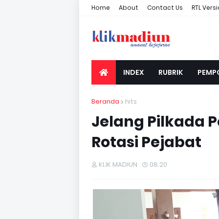
Home
About
Contact Us
RTL Vers
INDEX
RUBRIK
PEMP
Beranda
hits
Jelang Pilkada
Rotasi Pejabat
KLIK MADIUN
08.20