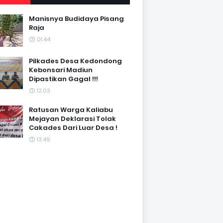
Manisnya Budidaya Pisang
Raja
01.44
Pilkades Desa Kedondong
Kebonsari Madiun
Dipastikan Gagal !!!
12.03
Ratusan Warga Kaliabu
Mejayan Deklarasi Tolak
Cakades Dari Luar Desa !
13.49