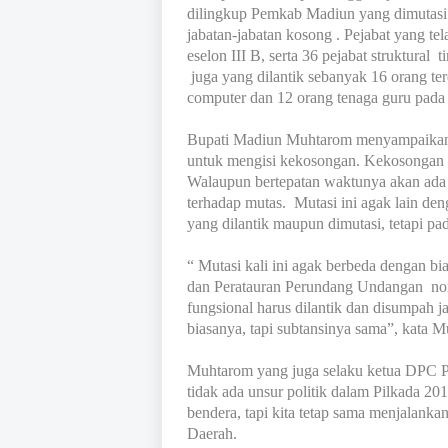
dilingkup Pemkab Madiun yang dimutasi t
jabatan-jabatan kosong . Pejabat yang telah
eselon III B, serta 36 pejabat struktural
juga yang dilantik sebanyak 16 orang terd
computer dan 12 orang tenaga guru pada 
Bupati Madiun Muhtarom menyampaikan sa
untuk mengisi kekosongan. Kekosongan i
Walaupun bertepatan waktunya akan ada 
terhadap mutas. Mutasi ini agak lain den
yang dilantik maupun dimutasi, tetapi pada
“ Mutasi kali ini agak berbeda dengan
dan Peratauran Perundang Undangan nom
fungsional harus dilantik dan disumpah 
biasanya, tapi subtansinya sama”, kata 
Muhtarom yang juga selaku ketua DPC 
tidak ada unsur politik dalam Pilkada 2
bendera, tapi kita tetap sama menjalanka
Daerah.