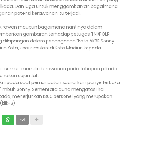
pilkada. Dan juga untuk menggambarkan bagaimana
nan potensi kerawanan itu terjadi.
itik rawan maupun bagaimana nantinya dalam
emberikan gambaran terhadap petugas TNI/POLRI
g dilapangan dalam penanganan,”kata AKBP Sonny
un Kota, usai simulasi di Kota Madiun kepada
ya semua memiliki kerawanan pada tahapan pilkada.
nsikan sejumlah
akni pada saat pemungutan suara, kampanye terbuka
”imbuh Sonny. Sementara guna mengatasi hal
kada, menerjunkan 1300 personel yang merupakan
klik-3)