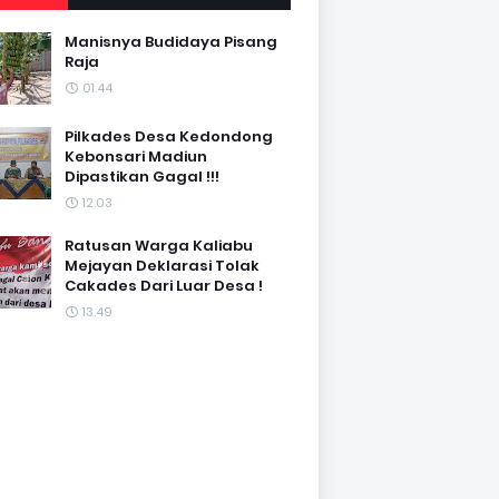
Manisnya Budidaya Pisang
Raja
01.44
Pilkades Desa Kedondong
Kebonsari Madiun
Dipastikan Gagal !!!
12.03
Ratusan Warga Kaliabu
Mejayan Deklarasi Tolak
Cakades Dari Luar Desa !
13.49