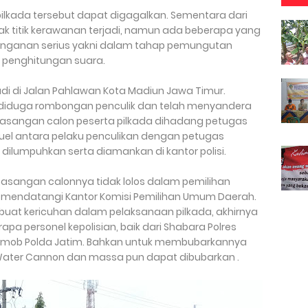
kada tersebut dapat digagalkan. Sementara dari
ak titik kerawanan terjadi, namun ada beberapa yang
nanganan serius yakni dalam tahap pemungutan
 penghitungan suara.
adi di Jalan Pahlawan Kota Madiun Jawa Timur.
 diduga rombongan penculik dan telah menyandera
pasangan calon peserta pilkada dihadang petugas
 duel antara pelaku penculikan dengan petugas
 dilumpuhkan serta diamankan di kantor polisi.
 pasangan calonnya tidak lolos dalam pemilihan
endatangi Kantor Komisi Pemilihan Umum Daerah.
at kericuhan dalam pelaksanaan pilkada, akhirnya
pa personel kepolisian, baik dari Shabara Polres
Brimob Polda Jatim. Bahkan untuk membubarkannya
ter Cannon dan massa pun dapat dibubarkan .