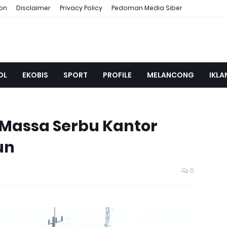
ion
Disclaimer
Privacy Policy
Pedoman Media Siber
OL
EKOBIS
SPORT
PROFILE
MELANCONG
IKLA
 Massa Serbu Kantor
un
0