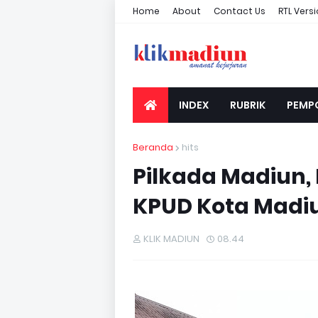
Home
About
Contact Us
RTL Vers
INDEX
RUBRIK
PEMP
Beranda
hits
Pilkada Madiun,
KPUD Kota Madi
KLIK MADIUN
08.44