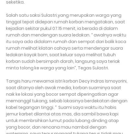
seketika.
Salah satu saksi Sulastri,yang merupakan warga yang
tinggal tepat didepan rumah korban mengatakan, saat
kejadian sekitar pukul 07.15 menit, ia berada di dalam
rumah dan mendengan suara ledakan. “ awalnya waktu
itu saya ada didalam rumah dan sempat dari balik kaca
rumah melihat kilatan cahaya serta mendengar suara
ledakan kayak bom, saat keluar saya melihat tubuh
korban sudah bersimpah darah, langsung saya teriak
minta tolong ke warga yang lain”, Tegas Sulastri.
Tangis haru mewarnai istri korban Decy Indras Ismoyorini,
saat ditanya oleh awak media, korban suaminya saat
naik ke lokasi yang bocor sempat diperingatkan agar
memanggil tukang, sebab lokasinya berdekatan dengan
kabel tegangan tinggi. “ Suami saya waktu itu habis
jemur karbet dilantai atas mas, dia sambil bawa kapi
untuk membrsihkan lumut pada lubang dinding atap
yang bocor, dan rencana mau nambal dengan
waterprop, saya tegur manggil tukang terus tidak mau,