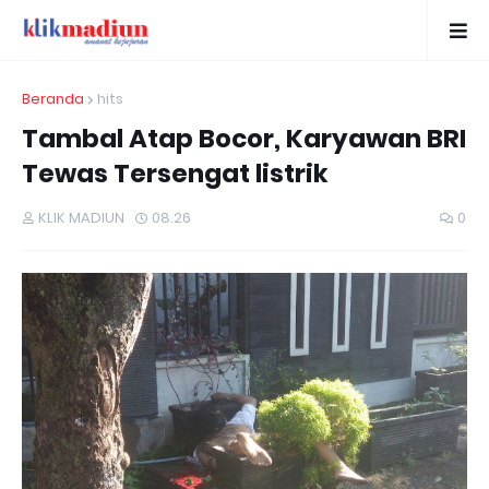
Beranda
hits
Tambal Atap Bocor, Karyawan BRI
Tewas Tersengat listrik
KLIK MADIUN
08.26
0