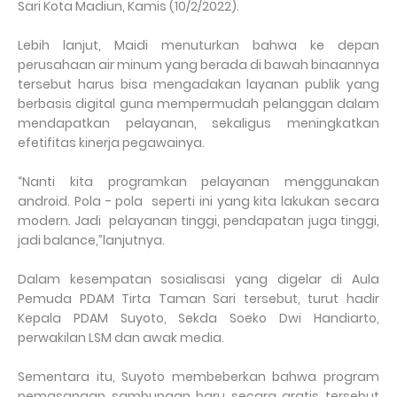
Sari Kota Madiun, Kamis (10/2/2022).
Lebih lanjut, Maidi menuturkan bahwa ke depan
perusahaan air minum yang berada di bawah binaannya
tersebut harus bisa mengadakan layanan publik yang
berbasis digital guna mempermudah pelanggan dalam
mendapatkan pelayanan, sekaligus meningkatkan
efetifitas kinerja pegawainya.
“Nanti kita programkan pelayanan menggunakan
android. Pola - pola
seperti ini yang kita lakukan secara
modern. Jadi
pelayanan tinggi, pendapatan juga tinggi,
jadi balance,”lanjutnya.
Dalam kesempatan sosialisasi yang digelar di Aula
Pemuda PDAM Tirta Taman Sari tersebut, turut hadir
Kepala PDAM Suyoto, Sekda Soeko Dwi Handiarto,
perwakilan LSM dan awak media.
Sementara itu, Suyoto membeberkan bahwa program
pemasangan sambungan baru secara gratis tersebut