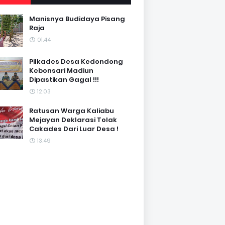
Manisnya Budidaya Pisang
Raja
01.44
Pilkades Desa Kedondong
Kebonsari Madiun
Dipastikan Gagal !!!
12.03
Ratusan Warga Kaliabu
Mejayan Deklarasi Tolak
Cakades Dari Luar Desa !
13.49