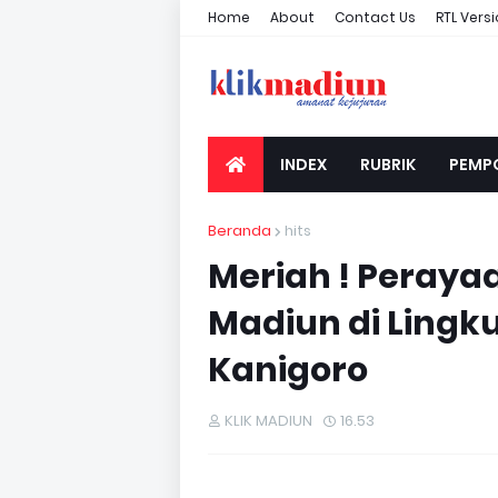
Home
About
Contact Us
RTL Vers
INDEX
RUBRIK
PEMP
Beranda
hits
Meriah ! Peraya
Madiun di Ling
Kanigoro
KLIK MADIUN
16.53