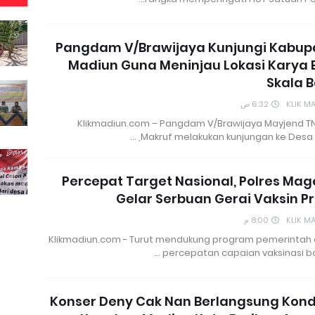
Pangdam V/Brawijaya Kunjungi Kabup
Madiun Guna Meninjau Lokasi Karya 
Skala 
6:32 ص
KLIK M
Klikmadiun.com – Pangdam V/Brawijaya Mayjend TNI
Makruf melakukan kunjungan ke Desa G
Percepat Target Nasional, Polres Ma
Gelar Serbuan Gerai Vaksin Pr
8:00 م
KLIK M
Klikmadiun.com - Turut mendukung program pemerintah
percepatan capaian vaksinasi bo
Konser Deny Cak Nan Berlangsung Kond