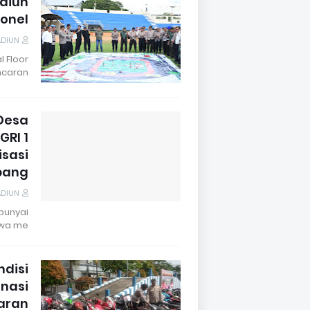
adiun
sonel
ADIUN
l Floor
caran…
Desa
GRI 1
sasi
pang
ADIUN
punyai
wa me…
ndisi
nasi
aran