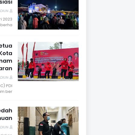
siasi
ADIUN
i 2023
berha…
Ketua
Kota
anam
taran
ADIUN
C) PDI
m ber…
edah
emuan
ADIUN