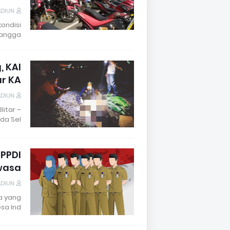
ADIUN
kondisi
angga…
, KAI
ur KA
ADIUN
litar –
a Sel…
"PPDI
wasa"
ADIUN
sa yang
a Ind…