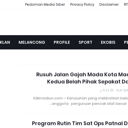
Pedoman Media Siber
Privacy Policy
Disclaimer
RT
IKLAN
MELANCONG
PROFILE
SPORT
EKOBIS
P
Rusuh Jalan Gajah Mada Kota Mad
Kedua Belah Pihak Sepakat D
11:23 م
KLIK M
Klikmadiun.com – Kerusuhan yang melibatkan be
anggota perguruan pencak silat besar k
Program Rutin Tim Sat Ops Patnal D