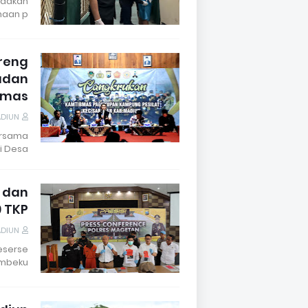
adakan
aan p…
reng
adan
bmas
ADIUN
ersama
 Desa…
k dan
9 TKP
ADIUN
eserse
embeku…