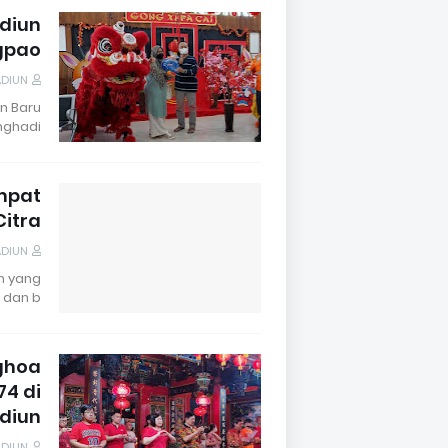
adiun
gpao
ADIUN
n Baru
ghadi…
mpat
Citra
ADIUN
n yang
 dan b…
ghoa
74 di
adiun
ADIUN