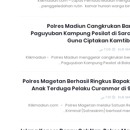
Klikmadiun.com – Lapas Pemuda Madiun meng
penggeledahan rutin kamar hunian warga bin
Polres Madiun Cangkrukan Ba
Paguyuban Kampung Pesilat di Sar
Guna Ciptakan Kamti
7:06 ص
KLIK M
Klikmadiun - Polres Madiun menggelar cangkrukan b
Paguyuban Kampung Pesilat di Balai
Polres Magetan Berhasil Ringkus Bapa
Anak Terduga Pelaku Curanmor di 
7:01 ص
KLIK M
Klikmadiun.com - Polres Magetan melalui Satuan R
Kriminal (Satreskrim) berhasil m