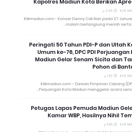
Kapolres Madiun Kota Berikan Apre
2:26 م
KLIK M
Klikmadiun.com - Konser Denny Cak Nan pada 27 Januar
malam berlangsung meriah serta 
Peringati 50 Tahun PDI-P dan Ultah 
Umum ke-76, DPC PDI Perjuangan 
Madiun Gelar Senam Sicita dan T
Pohon di Ban
1:42 م
KLIK M
Klikmadiun.com – Dewan Pimpinan Cabang (DP
Perjuangan Kota Madiun menggelar acara sena
Petugas Lapas Pemuda Madiun Gel
Kamar WBP, Hasilnya Nihil T
5:55 م
KLIK M