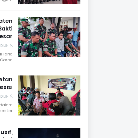
aten
Bakti
Besar
ADIUN
 Farid
aron, …
getan
esisi
ADIUN
 dalam
oster …
usif,