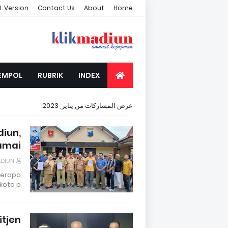
L Version
Contact Us
About
Home
EMPOL
RUBRIK
INDEX
عرض المشاركات من يناير, 2023
iun,
amai
ADIUN
berapa
ota p…
itjen