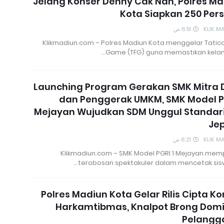
Jelang Konser Denny Cak Nan, Polres M
Kota Siapkan 250 Per
6:51 ص
KLIK M
Klikmadiun.com – Polres Madiun Kota menggelar Tatica
Game (TFG) guna memastikan kelan
Launching Program Gerakan SMK Mitra 
dan Penggerak UMKM, SMK Model P
Mejayan Wujudkan SDM Unggul Standari
Je
6:21 ص
KLIK M
Klikmadiun.com – SMK Model PGRI 1 Mejayan mem
terobosan spektakuler dalam mencetak sis
Polres Madiun Kota Gelar Rilis Cipta Ko
Harkamtibmas, Knalpot Brong Domi
Pelangg