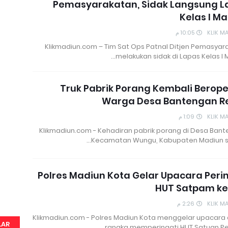
Pemasyarakatan, Sidak Langsung L
Kelas I M
10:05 م
KLIK M
Klikmadiun.com – Tim Sat Ops Patnal Ditjen Pemasyar
melakukan sidak di Lapas Kelas I 
Truk Pabrik Porang Kembali Berope
Warga Desa Bantengan R
1:09 م
KLIK M
Klikmadiun.com - Kehadiran pabrik porang di Desa Bant
Kecamatan Wungu, Kabupaten Madiun 
Polres Madiun Kota Gelar Upacara Peri
HUT Satpam ke
2:26 م
KLIK M
Klikmadiun.com - Polres Madiun Kota menggelar upacara
LAR
rangka memperingati HUT Satuan P