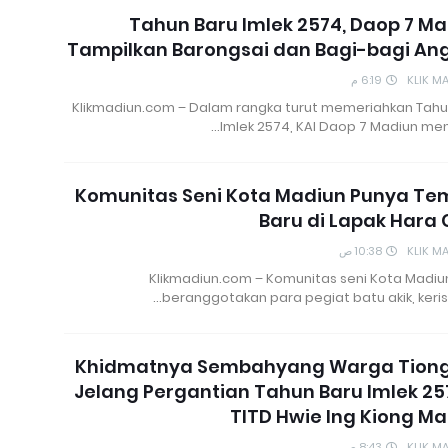
Tahun Baru Imlek 2574, Daop 7 M
Tampilkan Barongsai dan Bagi-bagi An
6:19 م
KLIK M
Klikmadiun.com – Dalam rangka turut memeriahkan Tahu
Imlek 2574, KAI Daop 7 Madiun men
Komunitas Seni Kota Madiun Punya Te
Baru di Lapak Hara 
10:38 ص
KLIK M
Klikmadiun.com – Komunitas seni Kota Madiu
beranggotakan para pegiat batu akik, keris
Khidmatnya Sembahyang Warga Tion
Jelang Pergantian Tahun Baru Imlek 25
TITD Hwie Ing Kiong M
8:43 ص
KLIK M