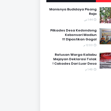
Manisnya Budidaya Pisang
Raja
1:44 ص
Pilkades Desa Kedondong
Kebonsari Madiun
Dipastikan Gagal !!!
12:03 م
Ratusan Warga Kaliabu
Mejayan Deklarasi Tolak
Cakades Dari Luar Desa !
1:49 م