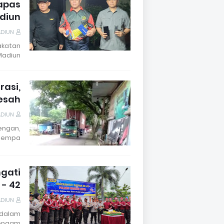
apas
adiun
ADIUN
akatan
Madiun…
rasi,
esah
ADIUN
engan,
sempa…
ngati
 - 42
ADIUN
 dalam
engam…