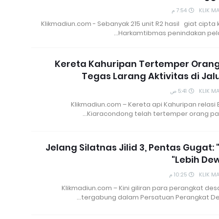
7:54 م
KLIK M
Klikmadiun.com - Sebanyak 215 unit R2 hasil giat cipta 
Harkamtibmas penindakan pel
Kereta Kahuripan Tertemper Orang
Tegas Larang Aktivitas di Jal
5:41 ص
KLIK M
Klikmadiun.com – Kereta api Kahuripan relasi B
Kiaracondong telah tertemper orang pad
Jelang Silatnas Jilid 3, Pentas Gugat: 
Lebih De
10:25 م
KLIK M
Klikmadiun.com – Kini giliran para perangkat de
tergabung dalam Persatuan Perangkat Des