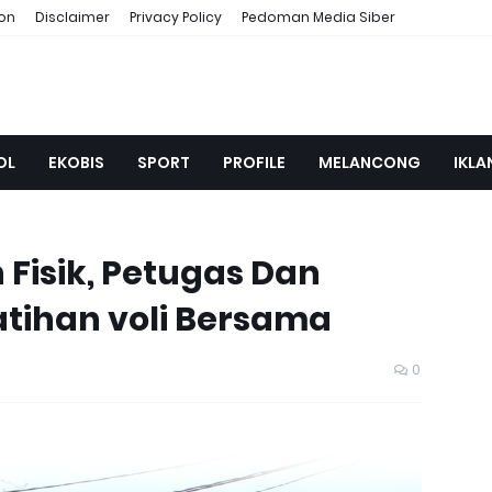
ion
Disclaimer
Privacy Policy
Pedoman Media Siber
OL
EKOBIS
SPORT
PROFILE
MELANCONG
IKLA
Fisik, Petugas Dan
tihan voli Bersama
0