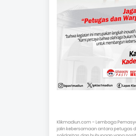
Klikmadiun.com – Lembaga Pemasya
jalin kebersamaan antara petugas
solidaritas dan hubungan yang posit