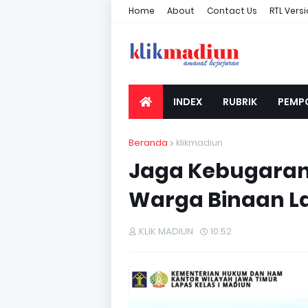
Home
About
Contact Us
RTL Vers
INDEX
RUBRIK
PEMP
Beranda
klikmadiun
Jaga Kebugaran 
Warga Binaan La
KLIK MADIUN
10.52