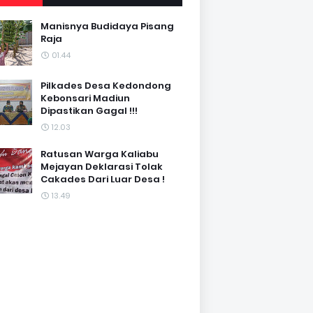
Manisnya Budidaya Pisang
Raja
01.44
Pilkades Desa Kedondong
Kebonsari Madiun
Dipastikan Gagal !!!
12.03
Ratusan Warga Kaliabu
Mejayan Deklarasi Tolak
Cakades Dari Luar Desa !
13.49