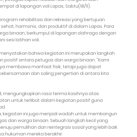
mpat di lapangan voli Lapas, Sabtu(18/11).
program rehabilitasi dan rekreasi yang bertujuan
sehat, harmonis, dan produktif di dalam Lapas. Para
rga binaan, berkumpul di lapangan olahraga dengan
 sesi latihan voli.
, menyatakan bahwa kegiatan ini merupakan langkah
 positif antara petugas dan warga binaan. "Kami
a membawa manfaat fisik, tetapi juga dapat
bersamaan dan saling pengertian di antara kita
, mengungkapkan rasa terima kasihnya atas
atan untuk terlibat dalam kegiatan positif guna
ad.
a, kegiatan ini juga menjadi wadah untuk membangun
ugas dan warga binaan. Sebuah langkah kecil yang
uju pemulihan dan reintegrasi sosial yang lebih baik
sa hukuman mereka berakhir.