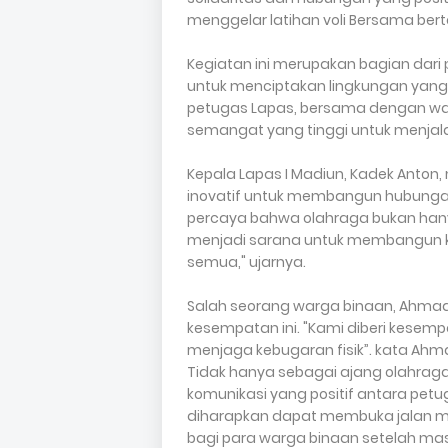
menggelar latihan voli Bersama berte
Kegiatan ini merupakan bagian dari 
untuk menciptakan lingkungan yang 
petugas Lapas, bersama dengan wa
semangat yang tinggi untuk menjalani
Kepala Lapas I Madiun, Kadek Anton
inovatif untuk membangun hubungan
percaya bahwa olahraga bukan hany
menjadi sarana untuk membangun ke
semua," ujarnya.
Salah seorang warga binaan, Ahmad
kesempatan ini. "Kami diberi kesemp
menjaga kebugaran fisik”. kata Ahm
Tidak hanya sebagai ajang olahrag
komunikasi yang positif antara pet
diharapkan dapat membuka jalan men
bagi para warga binaan setelah ma