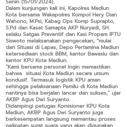
Senin (15/01/2024).
Dalam kunjungan kali ini, Kapolres Madiun
Kota bersama Wakapolres Kompol Hery Dian
Wahono, M.Psi, Kabag Ops Komp Suprapto,
S.Pd dan Kasat Samapta AKP Nuryadi, SH.
selaku Satgas Preventif dan Kasi Propam IPTU
Siswoto melaksanakan pengecekan, “mulai
dari Situasi di Lapas, Depo Pertamina Madiun
ketersediaan stock BBM, kantor Bawaslu dan
kantor KPU Kota Madiun.
"Kami bersama personel ingin memastikan
bahwa situasi Kota Madiun secara umum
kondusif. Termasuk logistik KPU aman
sehingga pelaksanaan Pemilu di Kota Madiun
nantinya bisa berjalan lancar dan sukses," ujar
AKBP Agus Dwi Suryanto.
Didampingi petugas Komisioner KPU Kota
Madiun, AKBP Agus Dwi Suryanto juga
berkesempatan langsung memantau proses
pelipatan surat suara yang akan digunakan