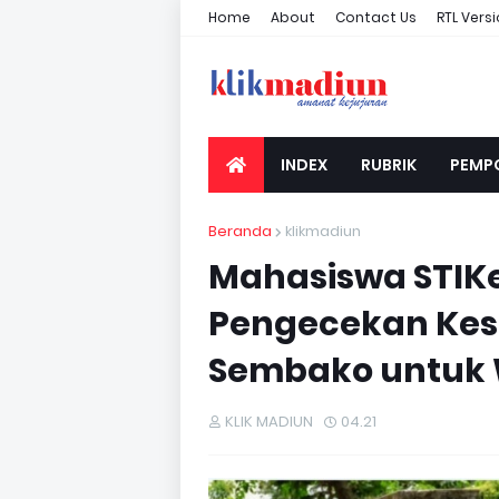
Home
About
Contact Us
RTL Vers
INDEX
RUBRIK
PEMP
Beranda
klikmadiun
Mahasiswa STIK
Pengecekan Kese
Sembako untuk 
KLIK MADIUN
04.21