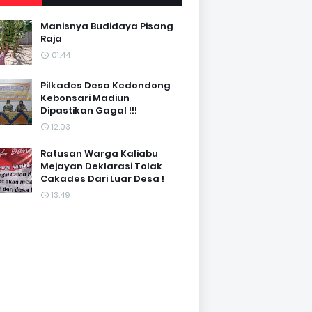
Manisnya Budidaya Pisang
Raja
01.44
Pilkades Desa Kedondong
Kebonsari Madiun
Dipastikan Gagal !!!
12.03
Ratusan Warga Kaliabu
Mejayan Deklarasi Tolak
Cakades Dari Luar Desa !
13.49