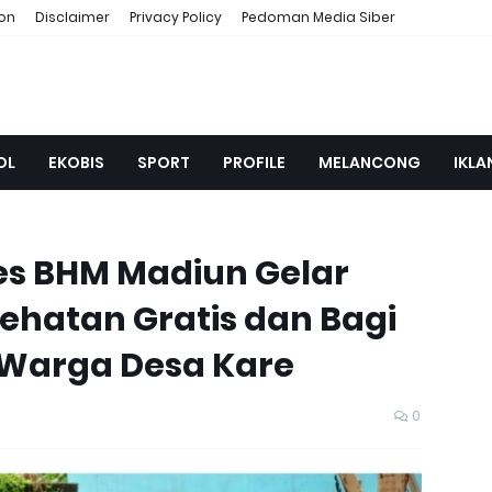
ion
Disclaimer
Privacy Policy
Pedoman Media Siber
OL
EKOBIS
SPORT
PROFILE
MELANCONG
IKLA
es BHM Madiun Gelar
hatan Gratis dan Bagi
Warga Desa Kare
0