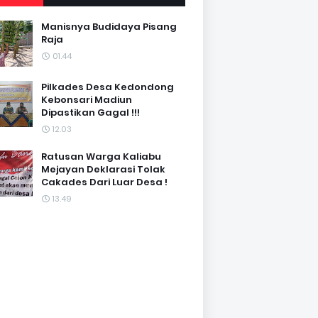
Manisnya Budidaya Pisang
Raja
01.44
Pilkades Desa Kedondong
Kebonsari Madiun
Dipastikan Gagal !!!
12.03
Ratusan Warga Kaliabu
Mejayan Deklarasi Tolak
Cakades Dari Luar Desa !
13.49