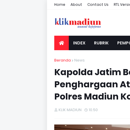
Home
About
Contact Us
RTL Vers
INDEX
RUBRIK
PEMP
Beranda
News
Kapolda Jatim B
Penghargaan At
Polres Madiun K
KLIK MADIUN
10.50