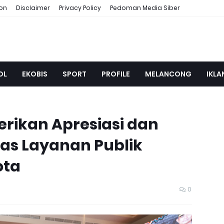
ion
Disclaimer
Privacy Policy
Pedoman Media Siber
OL
EKOBIS
SPORT
PROFILE
MELANCONG
IKLA
erikan Apresiasi dan
as Layanan Publik
ota
0