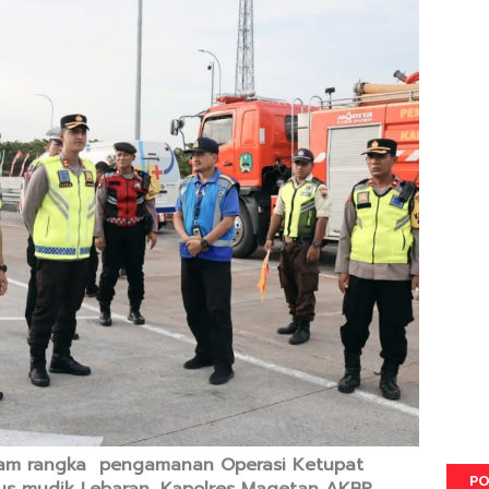
lam rangka pengamanan Operasi Ketupat
PO
s mudik Lebaran, Kapolres Magetan AKBP