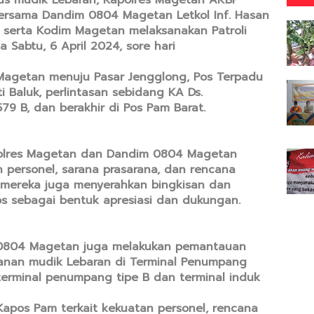
bersama Dandim 0804 Magetan Letkol Inf. Hasan
res serta Kodim Magetan melaksanakan Patroli
a Sabtu, 6 April 2024, sore hari
k Magetan menuju Pasar Jengglong, Pos Terpadu
i Baluk, perlintasan sebidang KA Ds.
9 B, dan berakhir di Pos Pam Barat.
polres Magetan dan Dandim 0804 Magetan
personel, sarana prasarana, dan rencana
, mereka juga menyerahkan bingkisan dan
s sebagai bentuk apresiasi dan dukungan.
0804 Magetan juga melakukan pemantauan
yanan mudik Lebaran di Terminal Penumpang
erminal penumpang tipe B dan terminal induk
apos Pam terkait kekuatan personel, rencana