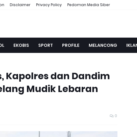
ion
Disclaimer
Privacy Policy
Pedoman Media Siber
OL
EKOBIS
SPORT
PROFILE
MELANCONG
IKLA
as, Kapolres dan Dandim
elang Mudik Lebaran
0