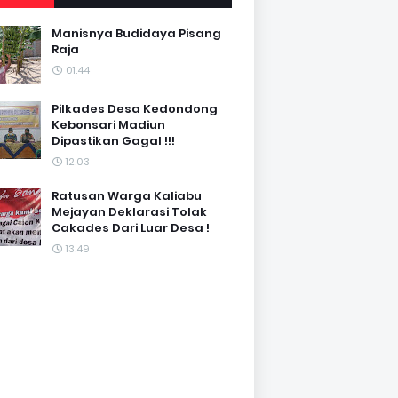
Manisnya Budidaya Pisang
Raja
01.44
Pilkades Desa Kedondong
Kebonsari Madiun
Dipastikan Gagal !!!
12.03
Ratusan Warga Kaliabu
Mejayan Deklarasi Tolak
Cakades Dari Luar Desa !
13.49