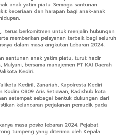
nak anak yatim piatu. Semoga santunan
kit keceriaan dan harapan bagi anak-anak
hidupan.
n, terus berkomitmen untuk menjalin hubungan
rta memberikan pelayanan terbaik bagi seluruh
susnya dalam masa angkutan Lebaran 2024.
 santunan anak yatim piatu, turut hadir
n, Mulyani, bersama manajemen PT KAI Daerah
likota Kediri.
alikota KediriI, Zanariah, Kapolresta Kediri
n Kodim 0809 Aris Setiawan, Kadishub kota
yahan setempat sebagai bentuk dukungan dari
tikan kelancaran perjalanan pemudik pada
kanya masa posko lebaran 2024, Pejabat
otong tumpeng yang diterima oleh Kepala