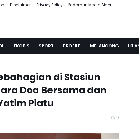
ion
Disclaimer
Privacy Policy
Pedoman Media Siber
OL
EKOBIS
SPORT
PROFILE
MELANCONG
IKLA
ebahagian di Stasiun
Acara Doa Bersama dan
atim Piatu
0