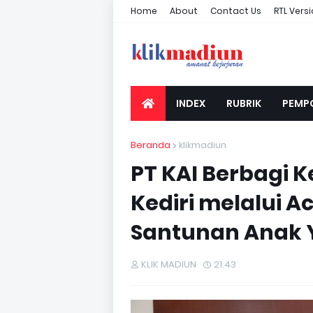
Home
About
Contact Us
RTL Vers
INDEX
RUBRIK
PEMP
Beranda
klikmadiun
PT KAI Berbagi K
Kediri melalui 
Santunan Anak Y
KLIK MADIUN
21.43