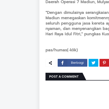
Daerah Operasi 7 Madiun, Mulyan
"Dengan dimulainya serangkaian 
Madiun menegaskan komitmenny
seluruh pengguna jasa kereta ap
nyaman, dan menyenangkan ba
Hari Raya Idul Fitri," pungkas Ku
pas/humas(-klik)
Berbagi
POST A COMMENT