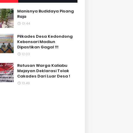
Manisnya Budidaya Pisang
Raja
01.44
Pilkades Desa Kedondong
Kebonsari Madiun
Dipastikan Gagal !!!
12.03
Ratusan Warga Kaliabu
Mejayan Deklarasi Tolak
Cakades Dari Luar Desa !
13.49