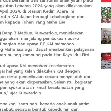
a doa bersama dan santunan anak yatim piatu
gkutan Lebaran 2024 yang akan dilaksanakan
pril 2024, di Stasiun Kediri. Acara ini
 rutin KAI dalam berbagi kebahagiaan dan
an kepada Tuhan Yang Maha Esa.
 Daop 7 Madiun, Kuswardojo, menjelaskan
lenggarakan menjelang pembukaan posko
i bagian dari upaya PT KAI memohon
ng Maha Esa agar dapat memberikan pelayanan
an pulang kampung pada Hari Raya Idul Fitri
ujud upaya KAI memohon keselamatan
gai hal yang telah dilakukan KAI dengan
an serta pemeriksaan secara menyeluruh dari
 yang akan dioperasikan. Selain itu, kegiatan
apan syukur atas nikmat keselamatan yang
ua," ujar Kuswardojo.
ampaikan santunan kepada anak-anak yatim
ersebut, sebagai bentuk kepedulian dan