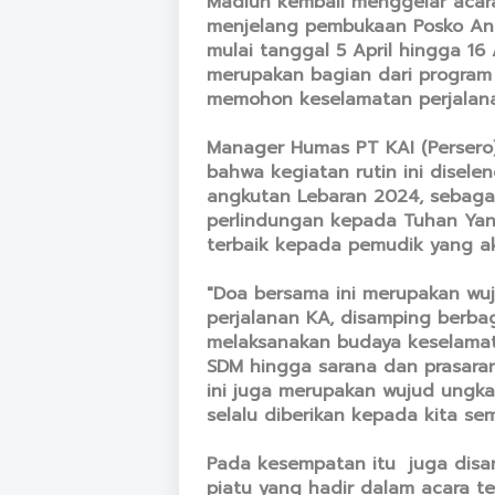
Madiun kembali menggelar acar
menjelang pembukaan Posko An
mulai tanggal 5 April hingga 16 A
merupakan bagian dari program
memohon keselamatan perjalan
Manager Humas PT KAI (Persero)
bahwa kegiatan rutin ini dise
angkutan Lebaran 2024, sebaga
perlindungan kepada Tuhan Ya
terbaik kepada pemudik yang ak
"Doa bersama ini merupakan w
perjalanan KA, disamping berba
melaksanakan budaya keselamat
SDM hingga sarana dan prasarana
ini juga merupakan wujud ungk
selalu diberikan kepada kita sem
Pada kesempatan itu juga dis
piatu yang hadir dalam acara t