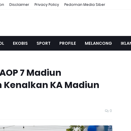
ion
Disclaimer
Privacy Policy
Pedoman Media Siber
OL
EKOBIS
SPORT
PROFILE
MELANCONG
IKLA
DAOP 7 Madiun
n Kenalkan KA Madiun
0