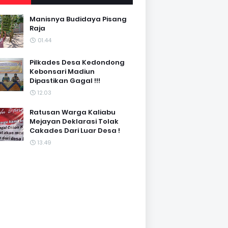
Manisnya Budidaya Pisang
Raja
01.44
Pilkades Desa Kedondong
Kebonsari Madiun
Dipastikan Gagal !!!
12.03
Ratusan Warga Kaliabu
Mejayan Deklarasi Tolak
Cakades Dari Luar Desa !
13.49