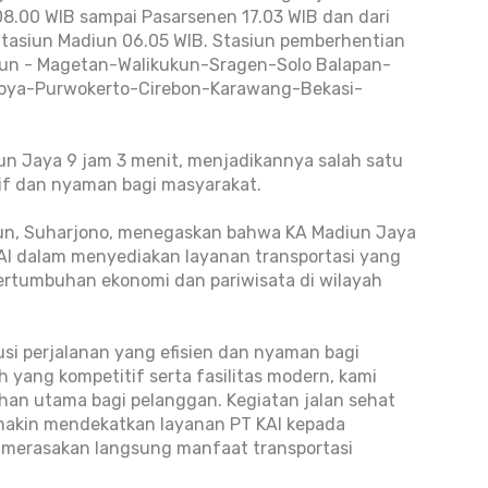
08.00 WIB sampai Pasarsenen 17.03 WIB dan dari
Stasiun Madiun 06.05 WIB. Stasiun pemberhentian
iun - Magetan-Walikukun-Sragen-Solo Balapan-
oya-Purwokerto-Cirebon-Karawang-Bekasi-
n Jaya 9 jam 3 menit, menjadikannya salah satu
tif dan nyaman bagi masyarakat.
iun, Suharjono, menegaskan bahwa KA Madiun Jaya
I dalam menyediakan layanan transportasi yang
pertumbuhan ekonomi dan pariwisata di wilayah
usi perjalanan yang efisien dan nyaman bagi
yang kompetitif serta fasilitas modern, kami
lihan utama bagi pelanggan. Kegiatan jalan sehat
makin mendekatkan layanan PT KAI kepada
merasakan langsung manfaat transportasi