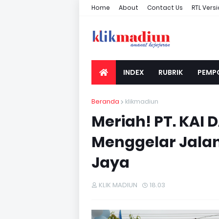
Home
About
Contact Us
RTL Vers
INDEX
RUBRIK
PEMP
Beranda
klikmadiun
Meriah! PT. KAI 
Menggelar Jala
Jaya
KLIK MADIUN
18.03