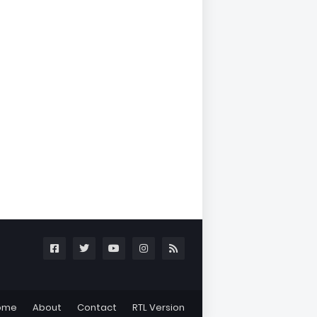
ome
About
Contact
RTL Version