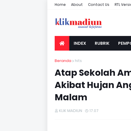
Home
About
Contact Us
RTL Vers
INDEX
RUBRIK
PEMP
Beranda
hits
Atap Sekolah Am
Akibat Hujan Ang
Malam
KLIK MADIUN
17.07