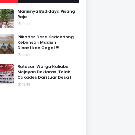
Manisnya Budidaya Pisang
Raja
01.44
Pilkades Desa Kedondong
Kebonsari Madiun
Dipastikan Gagal !!!
12.03
Ratusan Warga Kaliabu
Mejayan Deklarasi Tolak
Cakades Dari Luar Desa !
13.49