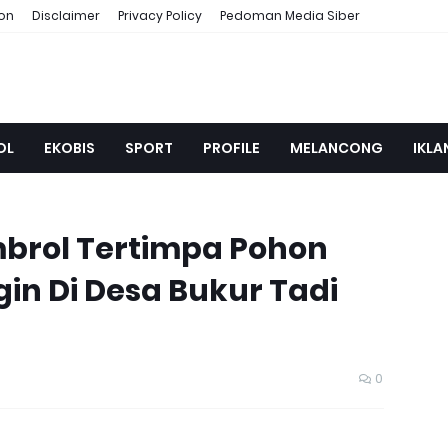
ion
Disclaimer
Privacy Policy
Pedoman Media Siber
OL
EKOBIS
SPORT
PROFILE
MELANCONG
IKLA
brol Tertimpa Pohon
in Di Desa Bukur Tadi
0