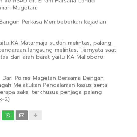
an ke RSAU dr. Efram Harsana Lanud
diman Magetan.
 Bangun Perkasa Membeberkan kejadian
yaitu KA Matarmaja sudah melintas, palang
 kendaraan langsung melintas, Ternyata saat
ntas dari arah barat yaitu KA Malioboro
an Dari Polres Magetan Bersama Dengan
ngah Melakukan Pendalaman kasus serta
erapa saksi terkhusus penjaga palang
k-2)