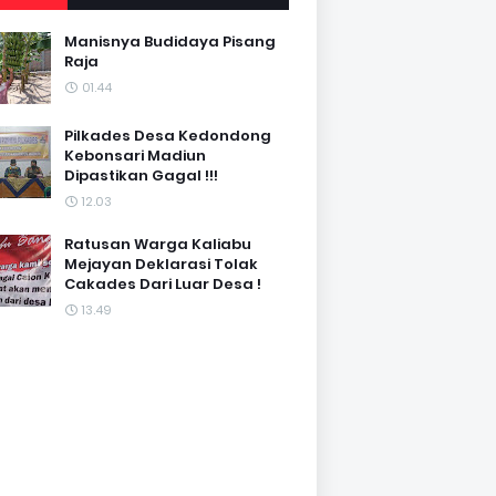
Manisnya Budidaya Pisang
Raja
01.44
Pilkades Desa Kedondong
Kebonsari Madiun
Dipastikan Gagal !!!
12.03
Ratusan Warga Kaliabu
Mejayan Deklarasi Tolak
Cakades Dari Luar Desa !
13.49