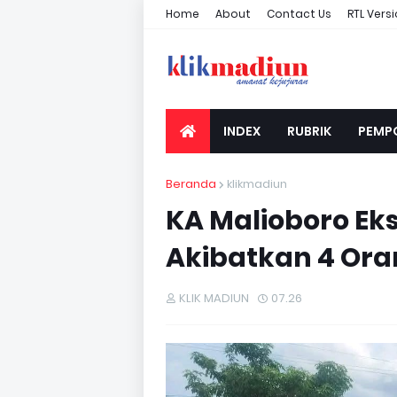
Home
About
Contact Us
RTL Vers
INDEX
RUBRIK
PEMP
Beranda
klikmadiun
KA Malioboro Ek
Akibatkan 4 Ora
KLIK MADIUN
07.26