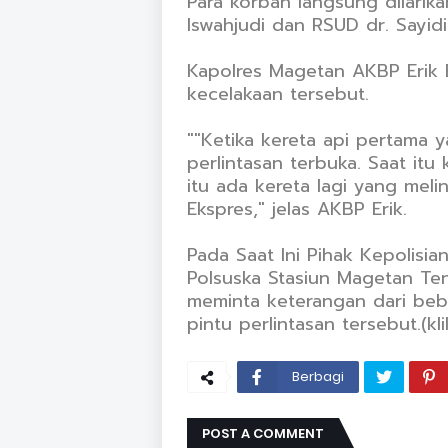
Para korban langsung dilarik
Iswahjudi dan RSUD dr. Sayi
Kapolres Magetan AKBP Erik
kecelakaan tersebut.
""Ketika kereta api pertama 
perlintasan terbuka. Saat itu
itu ada kereta lagi yang meli
Ekspres," jelas AKBP Erik.
Pada Saat Ini Pihak Kepolisi
Polsuska Stasiun Magetan Te
meminta keterangan dari beb
pintu perlintasan tersebut.(kli
Berbagi
POST A COMMENT