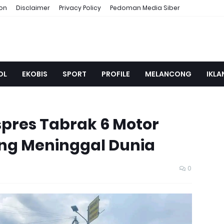
ion
Disclaimer
Privacy Policy
Pedoman Media Siber
OL
EKOBIS
SPORT
PROFILE
MELANCONG
IKLA
spres Tabrak 6 Motor
ng Meninggal Dunia
0