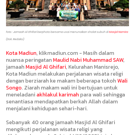
foto : Jamaah Al Ghifari berphoto bersama usai menunaikan sholat subuh di
Masjid Namira
(Dok. Redaksi)
Kota Madiun
, klikmadiun.com - Masih dalam
nuansa peringatan
Maulid Nabi Muhammad SAW
,
jamaah
Masjid Al Ghifari
, Kelurahan Manisrejo,
Kota Madiun melakukan perjalanan wisata religi
dengan berziarah ke makam beberapa tokoh
Wali
Songo
. Ziarah makam wali ini bertujuan untuk
meneladani
akhlakul karimah
para wali sehingga
senantiasa mendapatkan berkah Allah dalam
menjalani kehidupan sehari-hari.
Sebanyak 40 orang jamaah Masjid Al Ghifari
mengikuti perjalanan wisata religi yang