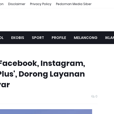
ion
Disclaimer
Privacy Policy
Pedoman Media Siber
OL
EKOBIS
SPORT
PROFILE
MELANCONG
IKLA
 Facebook, Instagram,
lus', Dorong Layanan
yar
0