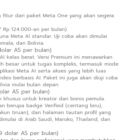
n fitur dari paket Meta One yang akan segera
 / Rp 124.000-an per bulan)
una Meta AI standar. Uji coba akan dimulai
mala, dan Bolivia.
olar AS per bulan)
I kelas berat. Versi Premium ini menawarkan
bih besar untuk tugas kompleks, termasuk mode
likasi Meta AI serta akses yang lebih luas
o berbasis AI. Paket ini juga akan diuji coba
livia mulai bulan depan.
olar AS per bulan)
 khusus untuk kreator dan bisnis pemula.
n berupa badge Verified (centang biru),
akun tiruan), dan halaman tautan profil yang
dimulai di Arab Saudi, Maroko, Thailand, dan
 dolar AS per bulan)