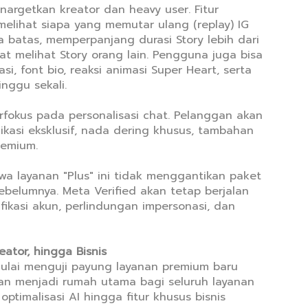
nargetkan kreator dan heavy user. Fitur
lihat siapa yang memutar ulang (replay) IG
pa batas, memperpanjang durasi Story lebih dari
t melihat Story orang lain. Pengguna juga bisa
si, font bio, reaksi animasi Super Heart, serta
inggu sekali.
rfokus pada personalisasi chat. Pelanggan akan
kasi eksklusif, nada dering khusus, tambahan
remium.
 layanan "Plus" ini tidak menggantikan paket
belumnya. Meta Verified akan tetap berjalan
fikasi akun, perlindungan impersonasi, dan
eator, hingga Bisnis
 mulai menguji payung layanan premium baru
an menjadi rumah utama bagi seluruh layanan
ptimalisasi AI hingga fitur khusus bisnis