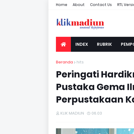
Home
About
Contact Us
RTL Vers
INDEX
RUBRIK
PEMP
Beranda
hits
Peringati Hardi
Pustaka Gema I
Perpustakaan K
KLIK MADIUN
06.03