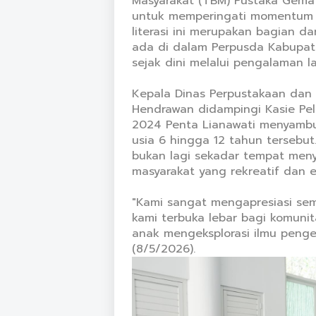
Masyarakat (TBM) Pustaka Gema I
untuk memperingati momentum Ha
literasi ini merupakan bagian da
ada di dalam Perpusda Kabupa
sejak dini melalui pengalaman 
Kepala Dinas Perpustakaan dan 
Hendrawan didampingi Kasie Pel
2024 Penta Lianawati menyamb
usia 6 hingga 12 tahun tersebu
bukan lagi sekadar tempat meny
masyarakat yang rekreatif dan e
"Kami sangat mengapresiasi sem
kami terbuka lebar bagi komuni
anak mengeksplorasi ilmu penget
(8/5/2026).