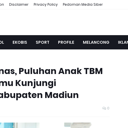
ion
Disclaimer
Privacy Policy
Pedoman Media Siber
OL
EKOBIS
SPORT
PROFILE
MELANCONG
IKLA
knas, Puluhan Anak TBM
lmu Kunjungi
abupaten Madiun
0