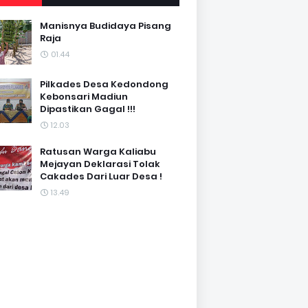
Manisnya Budidaya Pisang
Raja
01.44
Pilkades Desa Kedondong
Kebonsari Madiun
Dipastikan Gagal !!!
12.03
Ratusan Warga Kaliabu
Mejayan Deklarasi Tolak
Cakades Dari Luar Desa !
13.49