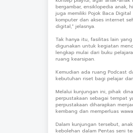
konsep playful, agar anak-anak 
bergambar, ensiklopedia anak, hi
juga memiliki Pojok Baca Digita
komputer dan akses internet seh
digital," jelasnya.
Tak hanya itu, fasilitas lain ya
digunakan untuk kegiatan menont
lengkap mulai dari buku pelajara
ruang kearsipan.
Kemudian ada ruang Podcast da
kebutuhan riset bagi pelajar da
Melalui kunjungan ini, pihak d
perpustakaan sebagai tempat y
perpustakaan diharapkan menja
kembang dan memperluas wawa
Dalam kunjungan tersebut, ana
kebolehan dalam Pentas seni te