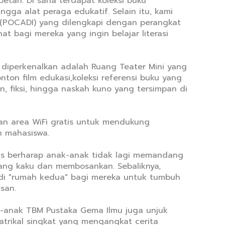
betah. Di sana terdapat koleksi buku
ngga alat peraga edukatif. Selain itu, kami
l (POCADI) yang dilengkapi dengan perangkat
at bagi mereka yang ingin belajar literasi
ng diperkenalkan adalah Ruang Teater Mini yang
on film edukasi,koleksi referensi buku yang
n, fiksi, hingga naskah kuno yang tersimpan di
n area WiFi gratis untuk mendukung
n mahasiswa.
inas berharap anak-anak tidak lagi memandang
ang kaku dan membosankan. Sebaliknya,
di "rumah kedua" bagi mereka untuk tumbuh
san.
k-anak TBM Pustaka Gema Ilmu juga unjuk
atrikal singkat yang mengangkat cerita