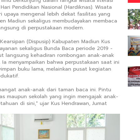
lmu berkunjung dalam rangka wisata literasi
ri Pendidikan Nasional (Hardiknas). Wisata
ri upaya mengenal lebih dekat fasilitas yang
ten Madiun sekaligus membudayakan membaca
langsung di perpustakaan modern.
Kearsipan (Dispusip) Kabupaten Madiun Kus
ayanan sekaligus Bunda Baca periode 2019 -
ut langsung kehadiran rombongan anak-anak
t. Ia menyampaikan bahwa perpustakaan saat ini
impan buku lama, melainkan pusat kegiatan
dukatif.
angat anak-anak dari taman baca ini. Pintu
tas maupun sekolah yang ingin mengajak anak-
ahuan di sini," ujar Kus Hendrawan, Jumat