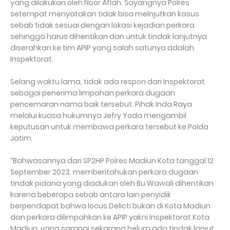
yang dilakukan oleh Noor Aflah. Sayangnya Polres
setempat menyatakan tidak bisa melnjutkan kasus
sebab tidak sesuai dengan lokasi kejadian perkara
sehingga harus dihentikan dan untuk tindak lanjutnya
diserahkan ke tim APIP yang salah satunya adalah
Inspektorat.
Selang waktu lama, tidak ada respon dari Inspektorat
sebagai penerima limpahan perkara dugaan
pencemaran nama baik tersebut. Pihak Inda Raya
melalui kuasa hukumnya Jefry Yoda mengambil
keputusan untuk membawa perkara tersebut ke Polda
Jatim.
“Bahwasannya dari SP2HP Polres Madiun Kota tanggal 12
September 2023, memberitahukan perkara dugaan
tindak pidana yang diadukan oleh Bu Wawali dihentikan
karena beberapa sebab antara lain penyidik
berpendapat bahwa locus Delicti bukan di Kota Madiun
dan perkara dilimpahkan ke APIP yakni Inspektorat Kota
Madiun, yang sampai sekarang belum ada tindak lanjut