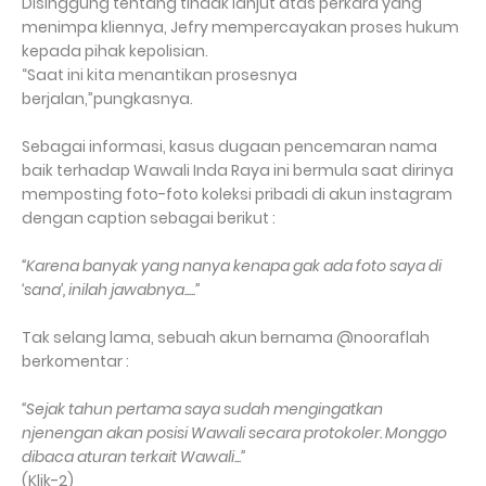
Disinggung tentang tindak lanjut atas perkara yang
menimpa kliennya, Jefry mempercayakan proses hukum
kepada pihak kepolisian.
“Saat ini kita menantikan prosesnya
berjalan,”pungkasnya.
Sebagai informasi, kasus dugaan pencemaran nama
baik terhadap Wawali Inda Raya ini bermula saat dirinya
memposting foto-foto koleksi pribadi di akun instagram
dengan caption sebagai berikut :
“Karena banyak yang nanya kenapa gak ada foto saya di
‘sana’, inilah jawabnya.....”
Tak selang lama, sebuah akun bernama @nooraflah
berkomentar :
“Sejak tahun pertama saya sudah mengingatkan
njenengan akan posisi Wawali secara protokoler. Monggo
dibaca aturan terkait Wawali...”
(Klik-2)