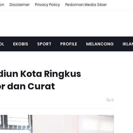
ion
Disclaimer
Privacy Policy
Pedoman Media Siber
OL
EKOBIS
SPORT
PROFILE
MELANCONG
IKLA
diun Kota Ringkus
r dan Curat
0