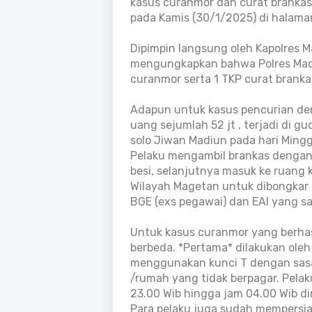
kasus curanmor dan curat brankas 
pada Kamis (30/1/2025) di halama
Dipimpin langsung oleh Kapolres M
mengungkapkan bahwa Polres Madi
curanmor serta 1 TKP curat brank
Adapun untuk kasus pencurian de
uang sejumlah 52 jt , terjadi di g
solo Jiwan Madiun pada hari Mingg
Pelaku mengambil brankas dengan 
besi, selanjutnya masuk ke ruang
Wilayah Magetan untuk dibongkar da
BGE (exs pegawai) dan EAI yang saa
Untuk kasus curanmor yang berhas
berbeda. *Pertama* dilakukan oleh
menggunakan kunci T dengan sasar
/rumah yang tidak berpagar. Pela
23.00 Wib hingga jam 04.00 Wib din
Para pelaku juga sudah mempersia