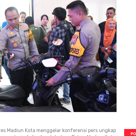
lres Madiun Kota menggelar konferensi pers ungkap
PO