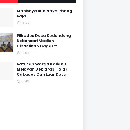
Manisnya Budidaya Pisang
Raja
01.44
Pilkades Desa Kedondong
Kebonsari Madiun
Dipastikan Gagal !!!
12.03
Ratusan Warga Kaliabu
Mejayan Deklarasi Tolak
Cakades Dari Luar Desa !
13.49