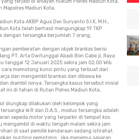
yang terjadi di wilayah hukum Polres Madiun Kota,
n Mapolres Madiun Kota.
adiun Kota AKBP Agus Dwi Suryanto S.I.K, M.H.,
un Kota telah berhasil mengungkap 19 TKP
as dengan tersangka berjumlah 7 orang.
ngan pemberatan dengan objek brankas berisi
udang PT. Arta Dwitunggal Abadi Bon Cabe jl. Raya
u tanggal 12 Januari 2025 sekira jam 02.00 Wib.
cara memotong kunci pintu yang terbuat dari
 kerja dan mengambil brankas dan dibawa ke
n diambil isinya. Tersangka kasus tersebut inisial
t ini di tahan di Rutan Polres Madiun Kota.
il diungkap dilakukan oleh kelompok yang
 tersangka W.R dan D.A.S , modus tersangka adalah
an sepeda motor yang terparkir di tempat kos
ku mengambil di waktu tengah malam sekira jam
ihari di saat pemilik kendaraan sedang istirahat.
pkan gunting pemotong , jika menemui sasaran